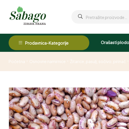
Orašasti plodo
Prodavnica-Kategorije
Početna
Osnovne namirnice
Žitarice, pasulj, sočivo, pirinač