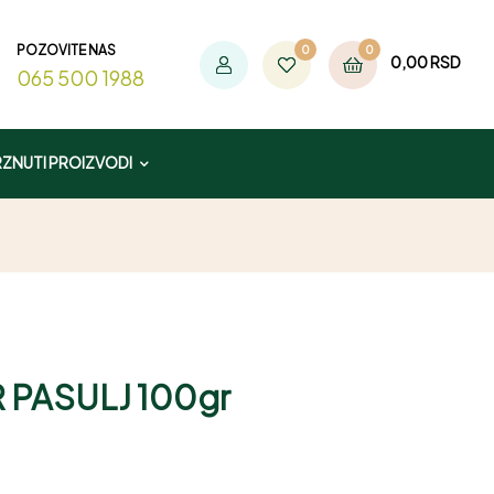
POZOVITE NAS
0
0
0,00
RSD
065 500 1988
ZNUTI PROIZVODI
 PASULJ 100gr