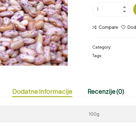
Compare
Doda
Category:
Trešnjar pasu
Tags:
pasulj
,
trešnjar
Dodatne Informacije
Recenzije (0)
100g