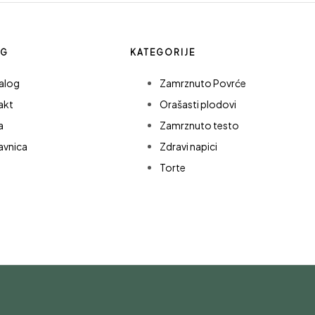
OG
KATEGORIJE
alog
Zamrznuto Povrće
akt
Orašasti plodovi
a
Zamrznuto testo
avnica
Zdravi napici
Torte