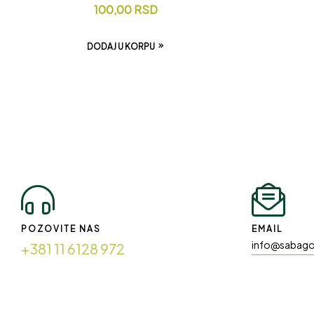
100,00
RSD
DODAJ U KORPU
POZOVITE NAS
EMAIL
info@sabago
+381 11 6128 972