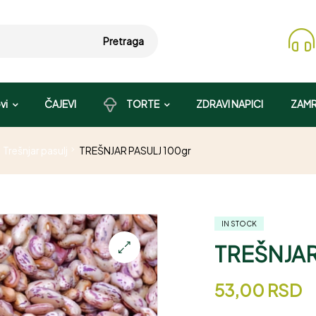
Pretraga
vi
ČAJEVI
TORTE
ZDRAVI NAPICI
ZAMR
Trešnjar pasulj
TREŠNJAR PASULJ 100gr
IN STOCK
TREŠNJAR
53,00
RSD