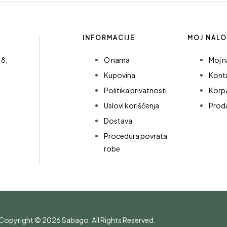
INFORMACIJE
MOJ NAL
18,
O nama
Moj n
Kupovina
Kont
Politika privatnosti
Korp
Uslovi koriščenja
Prod
Dostava
Procedura povrata
robe
Copyright © 2026
Sabago
. All Rights Reserved.