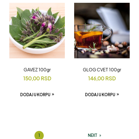
GAVEZ 100gr
GLOG CVET 100gr
150,00
RSD
146,00
RSD
DODAJ U KORPU
DODAJ U KORPU
1
2
3
4
5
NEXT