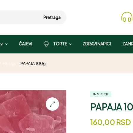
Pretraga
vi
ČAJEVI
TORTE
ZDRAVI NAPICI
ZAMR
Papaja
PAPAJA 100gr
IN STOCK
PAPAJA 1
160,00
RSD