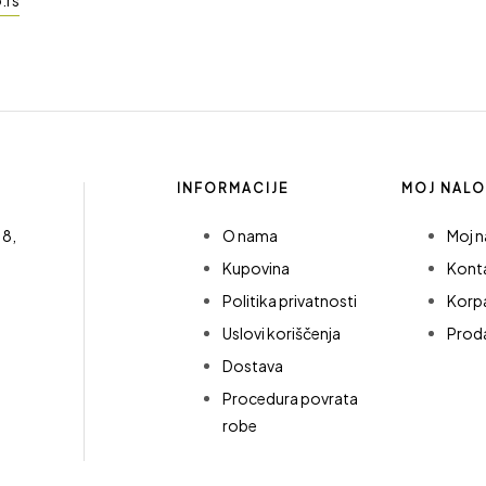
INFORMACIJE
MOJ NAL
18,
O nama
Moj n
Kupovina
Kont
Politika privatnosti
Korp
Uslovi koriščenja
Prod
Dostava
Procedura povrata
robe