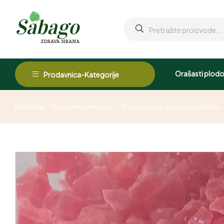
Orašasti plodo
Prodavnica-Kategorije
Početna
Osnovne namirnice
Sušeno voće, povrće i pečurke