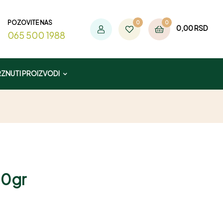
POZOVITE NAS
0
0
0,00
RSD
065 500 1988
ZNUTI PROIZVODI
00gr