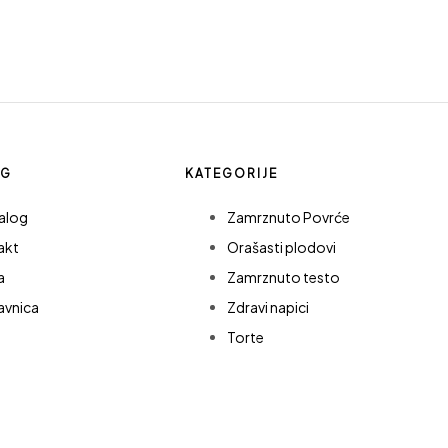
OG
KATEGORIJE
alog
Zamrznuto Povrće
akt
Orašasti plodovi
a
Zamrznuto testo
avnica
Zdravi napici
Torte