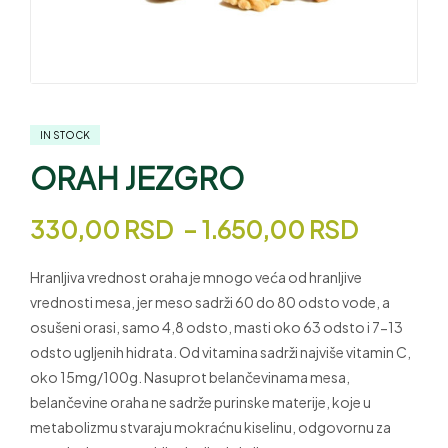
IN STOCK
ORAH JEZGRO
330,00
RSD
–
1.650,00
RSD
Hranljiva vrednost oraha je mnogo veća od hranljive
vrednosti mesa, jer meso sadrži 60 do 80 odsto vode, a
osušeni orasi, samo 4,8 odsto, masti oko 63 odsto i 7-13
odsto ugljenih hidrata. Od vitamina sadrži najviše vitamin C,
oko 15mg/100g. Nasuprot belančevinama mesa,
belančevine oraha ne sadrže purinske materije, koje u
metabolizmu stvaraju mokraćnu kiselinu, odgovornu za