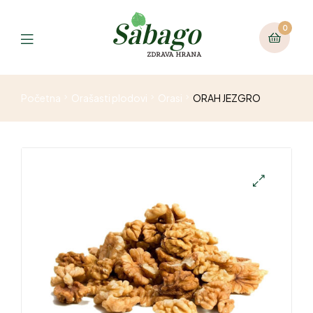
0
Početna
Orašasti plodovi
Orasi
ORAH JEZGRO