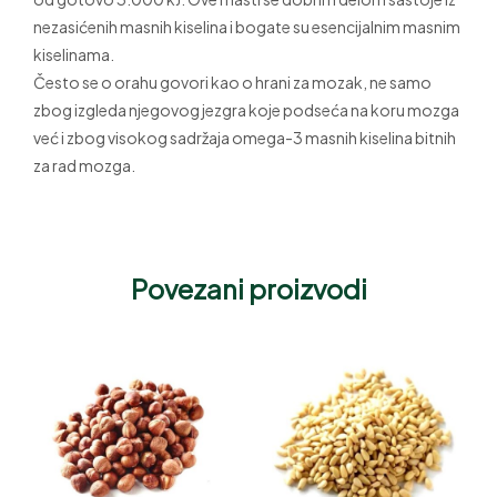
nezasićenih masnih kiselina i bogate su esencijalnim masnim
kiselinama.
Često se o orahu govori kao o hrani za mozak, ne samo
zbog izgleda njegovog jezgra koje podseća na koru mozga
već i zbog visokog sadržaja omega-3 masnih kiselina bitnih
za rad mozga.
Povezani proizvodi