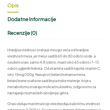
Opis
Dodatne Informacije
Recenzije (0)
Hranljiva vrednost oraha je mnogo veća od hranljive
vrednosti mesa, jer meso sadrži 60 do 80 odsto vode, a
osušeni orasi, samo 4,8 odsto, masti oko 63 odsto i 7-13
odsto ugljenih hidrata. Od vitamina sadrži najviše vitamin C,
oko 15mg/100g. Nasuprot belančevinama mesa,
belančevine oraha ne sadrže purinske materije, koje u
metabolizmu stvaraju mokraćnu kiselinu, odgovornu za
nastajanje reumatskih oboljenja i gihta.
Orasi obiluju mastima koje obezbeđuju kaloričnu vrednost
od gotovo 3.000 kJ. Ove masti se dobrim delom sastoje iz