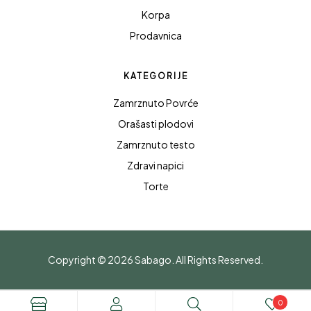
Korpa
Prodavnica
KATEGORIJE
Zamrznuto Povrće
Orašasti plodovi
Zamrznuto testo
Zdravi napici
Torte
Copyright © 2026
Sabago
. All Rights Reserved.
0