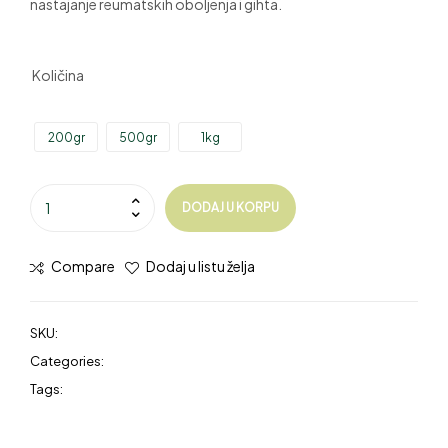
nastajanje reumatskih oboljenja i gihta.
Količina
200gr
500gr
1kg
DODAJ U KORPU
Compare
Dodaj u listu želja
SKU:
N/A
Categories:
AKCIJA
,
Orašasti plodovi
,
Orasi
Tags:
omega-3 masne kiseline
,
orasi