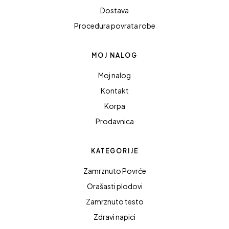
Dostava
Procedura povrata robe
MOJ NALOG
Moj nalog
Kontakt
Korpa
Prodavnica
KATEGORIJE
Zamrznuto Povrće
Orašasti plodovi
Zamrznuto testo
Zdravi napici