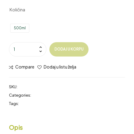
Količina
500ml
DODAJ U KORPU
Compare
Dodaj u listu želja
SKU:
N/A
Categories:
Aceto Balsamico di Modena
,
Sirće
Tags:
aceto balsamico
,
romoli
Opis