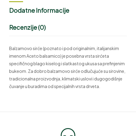
Dodatne Informacije
Recenzije (0)
Balzamovo sirće (poznato i pod originalnim, italijanskim
imenom Aceto balsamico) je posebna vrsta sirćeta
specifičnog blago kiselog i slatkastog ukusa sa prefinjenim
bukeom. Za dobro balzamovo sirće odlučujuće su sirovine,
tradicionalna proizvodnja, klimatski uslovi i dugogodišnje
čuvanje u buradima od specijalnih vrsta drveta.