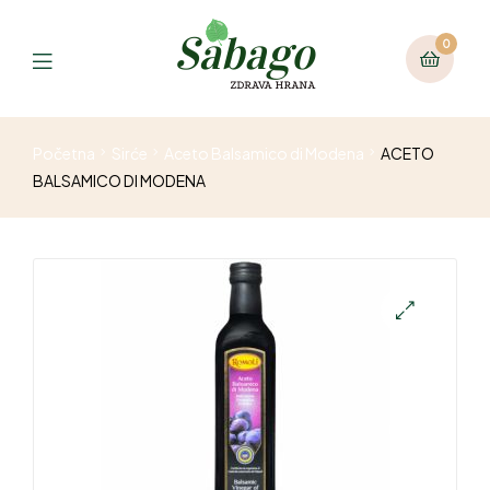
0
Početna
Sirće
Aceto Balsamico di Modena
ACETO
BALSAMICO DI MODENA