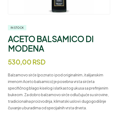
IN STOCK
ACETO BALSAMICO DI
MODENA
530,00
RSD
Balzamovo sirće (poznato i pod originalnim, italijanskim
imenom Aceto balsamico) je posebna vrsta sirćeta
specifičnog blago kiselog i slatkastog ukusa sa prefinjenim
bukeom. Za dobro balzamovo sirće odlučujuće su sirovine,
tradicionalna proizvodnja, klimatski uslovi i dugogodišnje
čuvanje u buradima od specijalnih vrsta drveta.