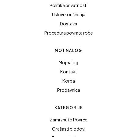
Politika privatnosti
Uslovi koriščenja
Dostava
Procedura povrata robe
MOJ NALOG
Moj nalog
Kontakt
Korpa
Prodavnica
KATEGORIJE
Zamrznuto Povrće
Orašasti plodovi