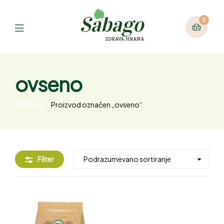
0
ovseno
Početna
Proizvod označen „ovseno“
Filter