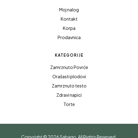
Moj nalog
Kontakt
Korpa
Prodavnica
KATEGORIJE
Zamrznuto Povrće
Orašasti plodovi
Zamrznuto testo
Zdravi napici
Torte
Copyright © 2026
Sabago
. All Rights Reserved.