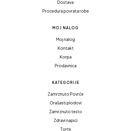
Dostava
Procedura povrata robe
MOJ NALOG
Moj nalog
Kontakt
Korpa
Prodavnica
KATEGORIJE
Zamrznuto Povrće
Orašasti plodovi
Zamrznuto testo
Zdravi napici
Torte