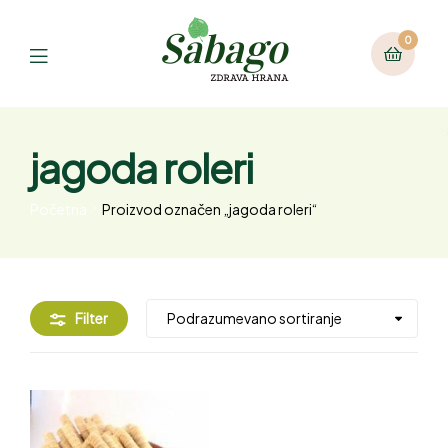
0
jagoda roleri
Početna
Proizvod označen „jagoda roleri“
Filter