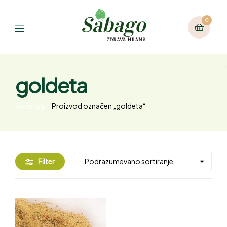
0
goldeta
Početna
Proizvod označen „goldeta“
Filter