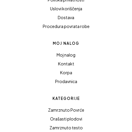
Uslovi koriščenja
Dostava
Procedura povrata robe
MOJ NALOG
Moj nalog
Kontakt
Korpa
Prodavnica
KATEGORIJE
Zamrznuto Povrće
Orašasti plodovi
Zamrznuto testo