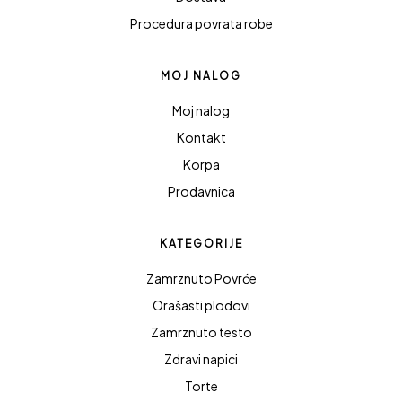
Procedura povrata robe
MOJ NALOG
Moj nalog
Kontakt
Korpa
Prodavnica
KATEGORIJE
Zamrznuto Povrće
Orašasti plodovi
Zamrznuto testo
Zdravi napici
Torte