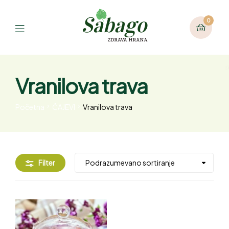
0
Vranilova trava
Početna
ČAJEVI
Vranilova trava
Filter