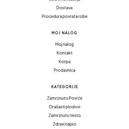
Dostava
Procedura povrata robe
MOJ NALOG
Moj nalog
Kontakt
Korpa
Prodavnica
KATEGORIJE
Zamrznuto Povrće
Orašasti plodovi
Zamrznuto testo
Zdravi napici