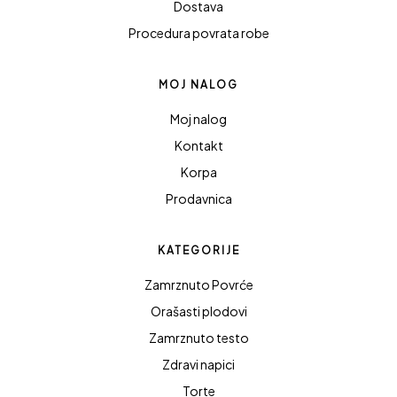
Dostava
Procedura povrata robe
MOJ NALOG
Moj nalog
Kontakt
Korpa
Prodavnica
KATEGORIJE
Zamrznuto Povrće
Orašasti plodovi
Zamrznuto testo
Zdravi napici
Torte