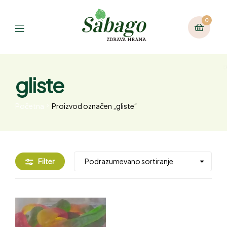
0
gliste
Početna
Proizvod označen „gliste“
Filter